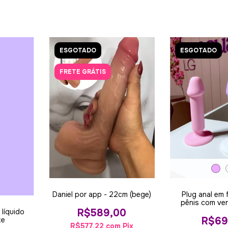
ESGOTADO
ESGOTADO
FRETE GRÁTIS
Daniel por app - 22cm (bege)
Plug anal em
pênis com ven
2,7
R$589,00
líquido
R$69
te
R$577,22
com
Pix