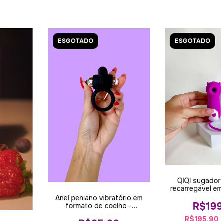
ESGOTADO
ESGOTADO
QIQI sugador 
recarregável e
diabinh
Anel peniano vibratório em
R$19
formato de coelho -
Resistente
R$195,90