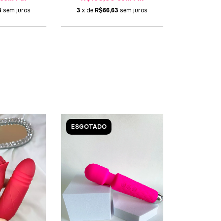
3
sem juros
3
x de
R$66,63
sem juros
ESGOTADO