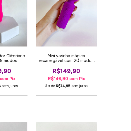
or Clitoriano
Mini varinha mágica
- 9 modos
recarregável com 20 modos
de vibração - Roxo
9,90
R$149,90
com
Pix
R$146,90
com
Pix
3
sem juros
2
x de
R$74,95
sem juros