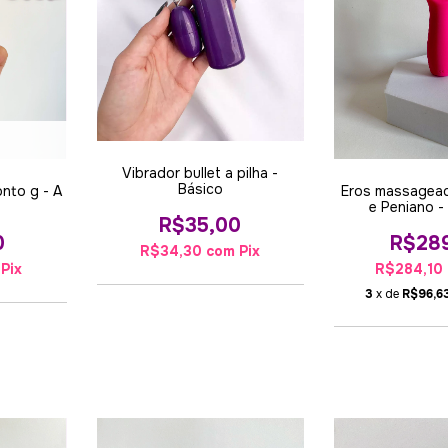
Vibrador bullet a pilha -
Básico
onto g - A
Eros massagead
e Peniano 
R$35,00
0
R$28
R$34,30
com
Pix
Pix
R$284,10
3
x de
R$96,6