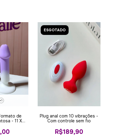
ESGOTADO
+1
 formato de
Plug anal com 10 vibrações -
tosa - 11 X
Com controle sem fio
cm
,00
R$189,90