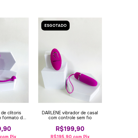
ESGOTADO
de clítoris
DARLENE vibrador de casal
m formato de
com controle sem fio
o roxo
9,90
R$199,90
com
Pix
R$195,90
com
Pix