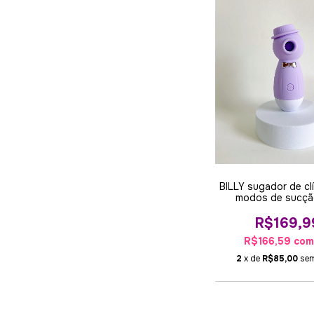
BILLY sugador de clí
modos de sucção
R$169,9
R$166,59
co
2
x de
R$85,00
sem