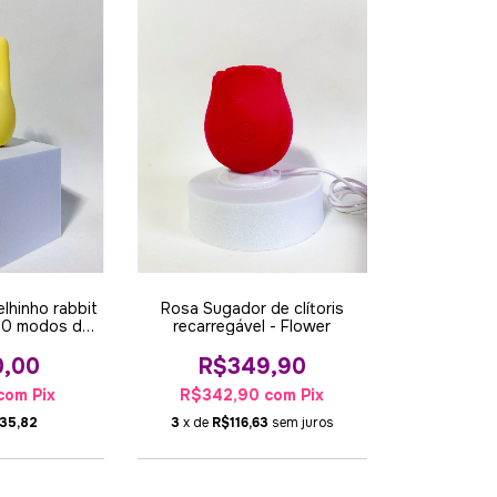
elhinho rabbit
Rosa Sugador de clítoris
 10 modos de
recarregável - Flower
ção
0,00
R$349,90
com
Pix
R$342,90
com
Pix
35,82
3
x de
R$116,63
sem juros