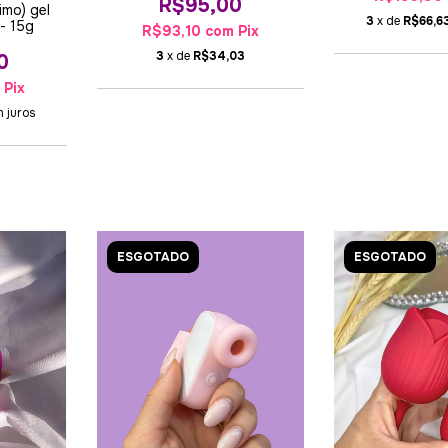
R$95,00
timo) gel
3
x de
R$66,6
- 15g
R$93,10
com
Pix
3
x de
R$34,03
0
m
Pix
 juros
ESGOTADO
ESGOTADO