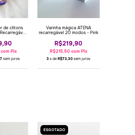
 de clítoris
Varinha mágica ATENA
 Recarregável
recarregável 20 modos - Pink
 1
9,90
R$219,90
0
com
Pix
R$215,50
com
Pix
7
sem juros
3
x de
R$73,30
sem juros
ESGOTADO