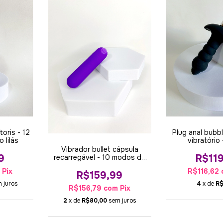
toris - 12
Plug anal bubbl
 lilás
vibratório 
Vibrador bullet cápsula
9
R$11
recarregável - 10 modos de
vibração roxo
m
Pix
R$116,62
R$159,99
 juros
4
x de
R$
R$156,79
com
Pix
2
x de
R$80,00
sem juros