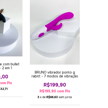
e com bullet
- 2 em 1
BRUNO vibrador ponto g
9,00
rabitt - 7 modos de vibração
com
Pix
R$199,90
32,71
R$195,90
com
Pix
3
x de
R$66,63
sem juros