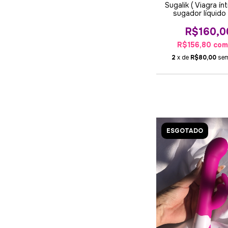
Sugalik ( Viagra ín
sugador líquido 
R$160,0
R$156,80
co
2
x de
R$80,00
sem
ESGOTADO