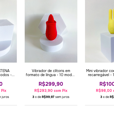
ATENA
Vibrador de clítoris em
Mini vibrador co
modos -
formato de língua - 10 modos
recarregável -
de vibração
vibra
0
R$299,90
R$10
m
Pix
R$293,90
com
Pix
R$98,00
 juros
3
x de
R$99,97
sem juros
3
x de
R$