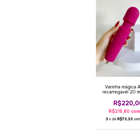
Varinha mágica 
recarregavel 20 
Vinho
R$220,0
R$215,60
co
3
x de
R$73,33
sem