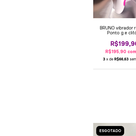
BRUNO vibrador r
Ponto g e clit
R$199,9
R$195,90
co
3
x de
R$66,63
sem
ESGOTADO