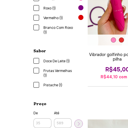
Roxo (1)
Vermelho (1)
Branco Com Roxo
(1)
Sabor
Vibrador golfinho p
pilha
Doce De Leite (1)
R$45,0
Frutas Vermelhas
(1)
R$44,10
com
Pistache (1)
Preço
De
Até