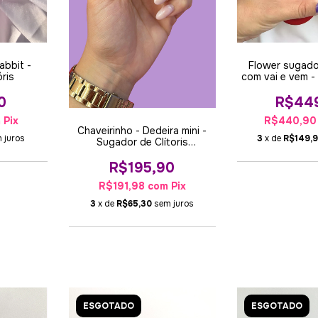
Flower sugador
abbit -
com vai e vem -
óris
2 em
R$44
0
R$440,9
m
Pix
Chaveirinho - Dedeira mini -
3
x de
R$149,9
 juros
Sugador de Clítoris
recarregavel - 10 modos
R$195,90
R$191,98
com
Pix
3
x de
R$65,30
sem juros
ESGOTADO
ESGOTADO